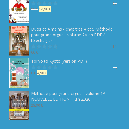
19,
Le
Le
90
€
14,90
€
Note
sur 5
prix
prix
initial
actuel
était :
est :
Duos et 4 mains - chapitres 4 et 5 Méthode
19,90 €.
14,90 €.
pour grand orgue - volume 2A en PDF à
télécharger
14,
00
€
Note
sur 5
Tokyo to Kyoto (version PDF)
7,9
Le
Le
0
€
4,90
€
Note
sur 5
prix
prix
initial
actuel
était :
est :
Méthode pour grand orgue - volume 1A
7,90 €.
4,90 €.
NOUVELLE ÉDITION - juin 2026
29,90
€