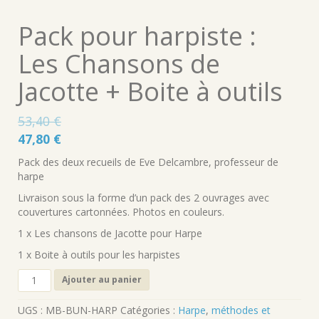
Pack pour harpiste :
Les Chansons de
Jacotte + Boite à outils
53,40
€
Le
Le
47,80
€
prix
prix
Pack des deux recueils de Eve Delcambre, professeur de
initial
actuel
harpe
était :
est :
Livraison sous la forme d’un pack des 2 ouvrages avec
53,40 €.
47,80 €.
couvertures cartonnées. Photos en couleurs.
1 x Les chansons de Jacotte pour Harpe
1 x Boite à outils pour les harpistes
quantité
Ajouter au panier
de
Pack
UGS :
MB-BUN-HARP
Catégories :
Harpe
,
méthodes et
pour