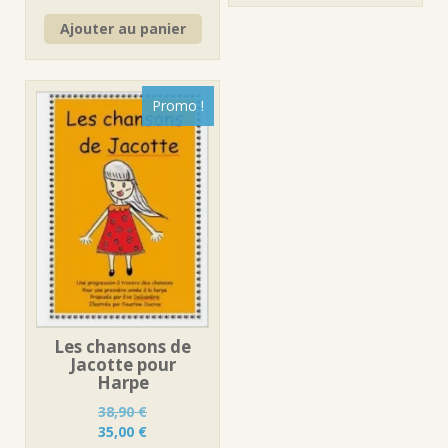
prix
prix
Ajouter au panier
initial
actuel
était :
est :
14,90 €.
12,90 €.
Promo !
Les chansons de
Jacotte pour
Harpe
38,90
€
Le
Le
35,00
€