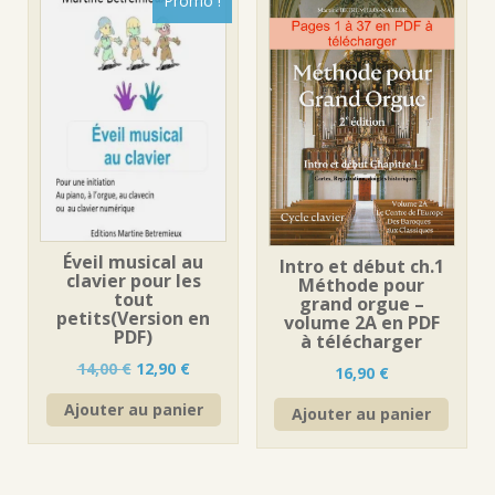
Promo !
Éveil musical au
Intro et début ch.1
clavier pour les
Méthode pour
tout
grand orgue –
petits(Version en
volume 2A en PDF
PDF)
à télécharger
Le
Le
14,00
€
12,90
€
16,90
€
prix
prix
Ajouter au panier
initial
actuel
Ajouter au panier
était :
est :
14,00 €.
12,90 €.