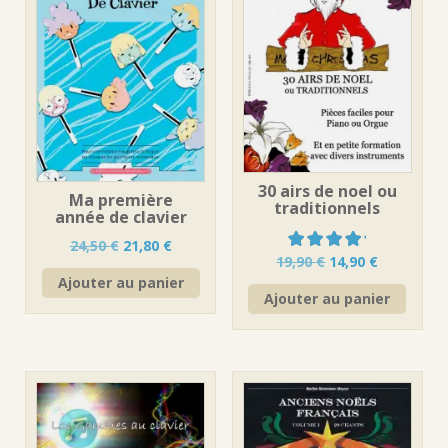
30 airs de noel ou
Ma première
traditionnels
année de clavier
Le
Le
24,50
€
21,80
€
Le
Le
19,90
€
14,90
€
prix
prix
Note
sur
prix
prix
Ajouter au panier
initial
actuel
5
Ajouter au panier
initial
actuel
était :
est :
était :
est :
24,50 €.
21,80 €.
19,90 €.
14,90 €.