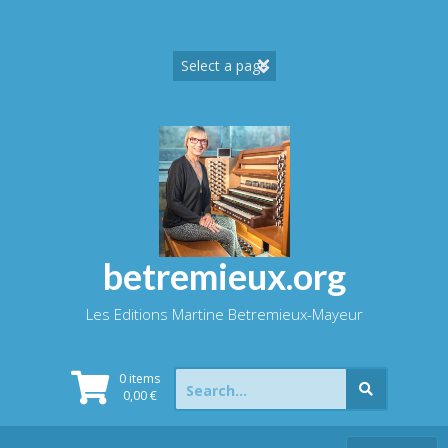
Skip
to
content
betremieux.org
Les Editions Martine Betremieux-Mayeur
Search
0 items
for:
0,00
€