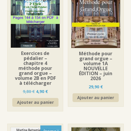
Exercices de
Méthode pour
pédalier –
grand orgue –
chapitre 4
volume 1A
méthode pour
NOUVELLE
grand orgue –
ÉDITION – juin
volume 2B en PDF
2026
à télécharger
29,90
€
Le
Le
9,80
€
4,90
€
prix
prix
Ajouter au panier
Ajouter au panier
initial
actuel
était :
est :
9,80 €.
4,90 €.