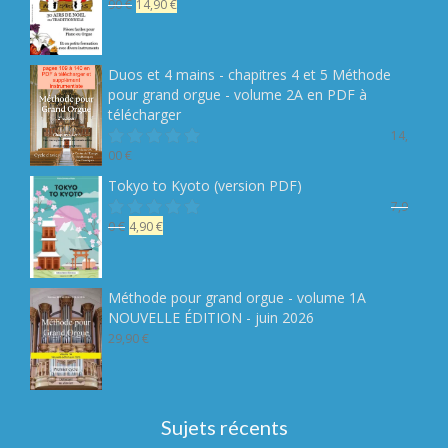
Le
Le
90
€
14,90
€
Note
sur 5
prix
prix
initial
actuel
était :
est :
Duos et 4 mains - chapitres 4 et 5 Méthode
19,90 €.
14,90 €.
pour grand orgue - volume 2A en PDF à
télécharger
14,
00
€
Note
sur 5
Tokyo to Kyoto (version PDF)
7,9
Le
Le
0
€
4,90
€
Note
sur 5
prix
prix
initial
actuel
était :
est :
Méthode pour grand orgue - volume 1A
7,90 €.
4,90 €.
NOUVELLE ÉDITION - juin 2026
29,90
€
Sujets récents