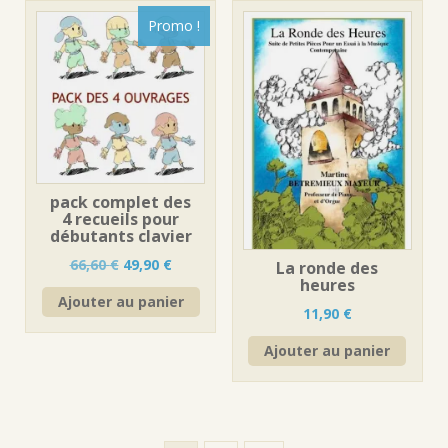
Promo !
pack complet des
4 recueils pour
débutants clavier
Le
Le
66,60
€
49,90
€
La ronde des
heures
prix
prix
Ajouter au panier
initial
actuel
11,90
€
était :
est :
66,60 €.
49,90 €.
Ajouter au panier