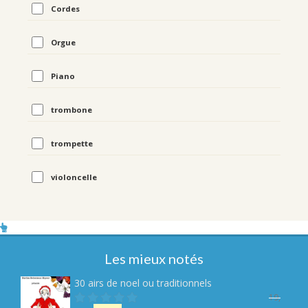
Cordes
Orgue
Piano
trombone
trompette
violoncelle
Les mieux notés
30 airs de noel ou traditionnels
19,