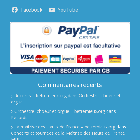
Facebook
YouTube
Commentaires récents
Records – betremieux.org
dans
Orchestre, choeur et
orgue
Orchestre, choeur et orgue – betremieux.org
dans
Records
La maîtrise des Hauts de France – betremieux.org
dans
Concerts et tournées de la Maîtrise des Hauts de France
MHDF