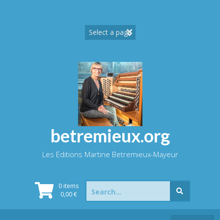
Skip
to
content
betremieux.org
Les Editions Martine Betremieux-Mayeur
Search
0 items
for:
0,00
€