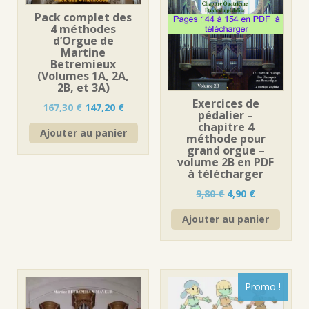
Pack complet des
4 méthodes
d’Orgue de
Martine
Betremieux
(Volumes 1A, 2A,
2B, et 3A)
Exercices de
Le
Le
167,30
€
147,20
€
pédalier –
prix
prix
chapitre 4
Ajouter au panier
initial
actuel
méthode pour
était :
est :
grand orgue –
volume 2B en PDF
167,30 €.
147,20 €.
à télécharger
Le
Le
9,80
€
4,90
€
prix
prix
Ajouter au panier
initial
actuel
était :
est :
9,80 €.
4,90 €.
Promo !