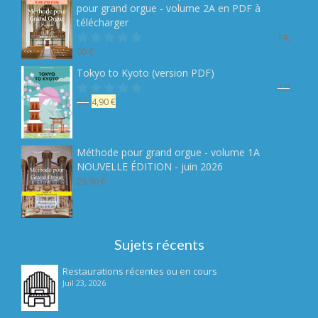
pour grand orgue - volume 2A en PDF à
télécharger
14,
00
€
Note
sur 5
Tokyo to Kyoto (version PDF)
7,9
Le
Le
0
€
4,90
€
Note
sur 5
prix
prix
initial
actuel
était :
est :
Méthode pour grand orgue - volume 1A
7,90 €.
4,90 €.
NOUVELLE ÉDITION - juin 2026
29,90
€
Sujets récents
Restaurations récentes ou en cours
Juil 23, 2026