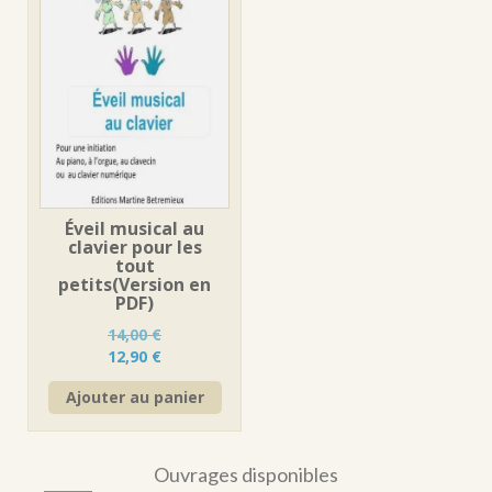
Éveil musical au
clavier pour les
tout
petits(Version en
PDF)
14,00
€
Le
Le
12,90
€
prix
prix
Ajouter au panier
initial
actuel
était :
est :
14,00 €.
12,90 €.
Ouvrages disponibles