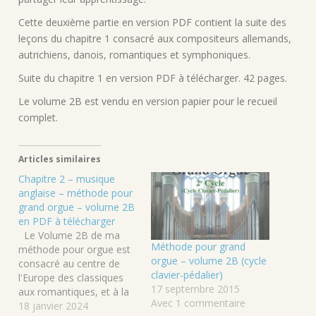
Cette deuxième partie en version PDF contient la suite des
leçons du chapitre 1 consacré aux compositeurs allemands,
autrichiens, danois, romantiques et symphoniques.
Suite du chapitre 1 en version PDF à télécharger. 42 pages.
Le volume 2B est vendu en version papier pour le recueil
complet.
Articles similaires
Chapitre 2 – musique
anglaise – méthode pour
grand orgue – volume 2B
en PDF à télécharger
Le Volume 2B de ma
Méthode pour grand
méthode pour orgue est
orgue – volume 2B (cycle
consacré au centre de
clavier-pédalier)
l'Europe des classiques
17 septembre 2015
aux romantiques, et à la
Avec 1 commentaire
musique anglaise. Le 2e
18 janvier 2024