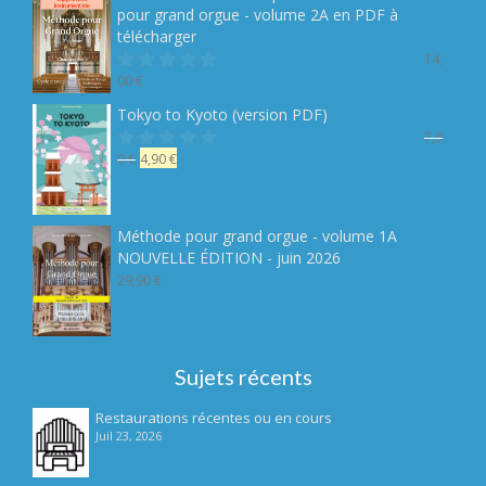
19,90 €.
14,90 €.
pour grand orgue - volume 2A en PDF à
télécharger
14,
00
€
Note
sur 5
Tokyo to Kyoto (version PDF)
7,9
Le
Le
0
€
4,90
€
Note
sur 5
prix
prix
initial
actuel
était :
est :
Méthode pour grand orgue - volume 1A
7,90 €.
4,90 €.
NOUVELLE ÉDITION - juin 2026
29,90
€
Sujets récents
Restaurations récentes ou en cours
Juil 23, 2026