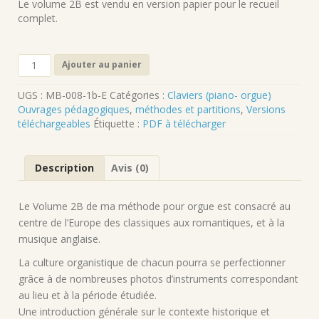
Le volume 2B est vendu en version papier pour le recueil
complet.
quantité
Ajouter au panier
de
Chapitre
UGS :
MB-008-1b-E
Catégories :
Claviers (piano- orgue)
1
Ouvrages pédagogiques
,
méthodes et partitions
,
Versions
(suite)
téléchargeables
Étiquette :
PDF à télécharger
du
volume
2B
Description
Avis (0)
de
la
méthode
Le Volume 2B de ma méthode pour orgue est consacré au
pour
centre de l’Europe des classiques aux romantiques, et à la
grand
musique anglaise.
orgue
en
La culture organistique de chacun pourra se perfectionner
PDF
grâce à de nombreuses photos d’instruments correspondant
à
au lieu et à la période étudiée.
télécharger
Une introduction générale sur le contexte historique et