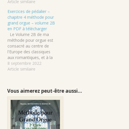
chapitre présenté ici en
Article similaire
version PDF contient des
Exercices de pédalier –
leçons consacrées aux
chapitre 4 méthode pour
compositeurs anglais du
grand orgue – volume 2B
16e au 19e siècle ainsi
en PDF à télécharger
que des indications sur
Le Volume 2B de ma
la…
méthode pour orgue est
consacré au centre de
l'Europe des classiques
aux romantiques, et à la
musique anglaise. Un
8 septembre 2022
chapitre est consacré à la
Article similaire
technique préalable à
acquérir au pédalier qu'il
convient de travailler
Vous aimerez peut-être aussi…
conjointement avec le
répertoire. Ce chapitre est
disponible en version…