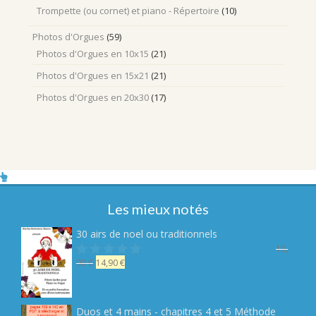
Trompette (ou cornet) et piano - Répertoire
(10)
Photos d'Orgues
(59)
Photos d'Orgues en 10x15
(21)
Photos d'Orgues en 15x21
(21)
Photos d'Orgues en 20x30
(17)
Les mieux notés
30 airs de noel ou traditionnels
19,
Le
Le
90
€
14,90
€
Note
sur 5
prix
prix
initial
actuel
était :
est :
Duos et 4 mains - chapitres 4 et 5 Méthode