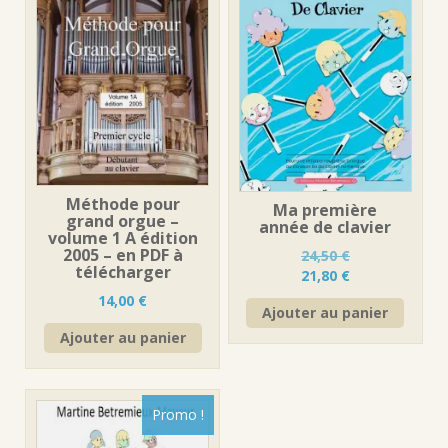
Méthode pour
Ma première
grand orgue –
année de clavier
volume 1 A édition
2005 – en PDF à
24,50
€
télécharger
Le
Le
21,80
€
prix
prix
14,00
€
Ajouter au panier
initial
actuel
était :
est :
Ajouter au panier
24,50 €.
21,80 €.
Promo !