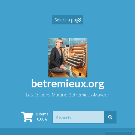
Skip
to
content
betremieux.org
Les Editions Martine Betremieux-Mayeur
Search
0 items
for:
0,00
€