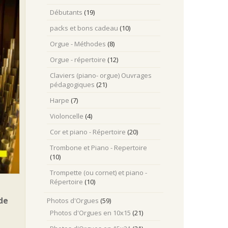
Débutants
(19)
packs et bons cadeau
(10)
Orgue - Méthodes
(8)
Orgue - répertoire
(12)
Claviers (piano- orgue) Ouvrages
pédagogiques
(21)
Harpe
(7)
Violoncelle
(4)
Cor et piano - Répertoire
(20)
Trombone et Piano - Repertoire
(10)
Trompette (ou cornet) et piano -
Répertoire
(10)
 de
Photos d'Orgues
(59)
Photos d'Orgues en 10x15
(21)