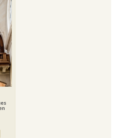
ues
 en