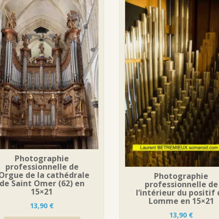
Photographie
professionnelle de
’Orgue de la cathédrale
Photographie
de Saint Omer (62) en
professionnelle de
15×21
l’intérieur du positif
Lomme en 15×21
13,90
€
13,90
€