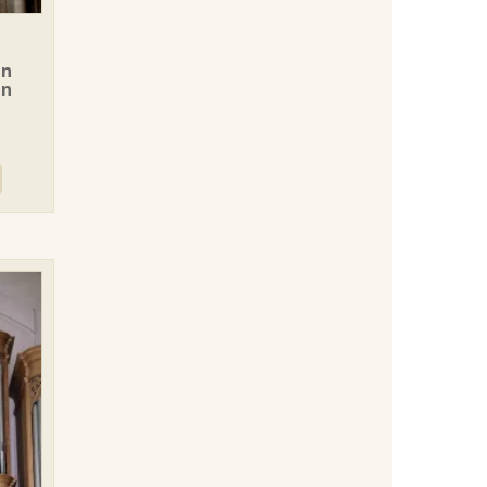
in
en