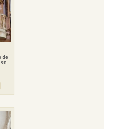
e de
 en