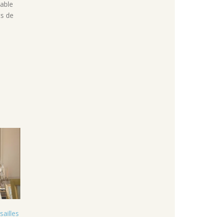
table
ts de
sailles