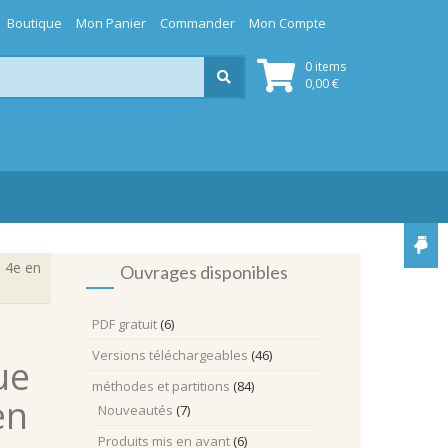
Boutique
Mon Panier
Commander
Mon Compte
0 items
0,00
€
s 4e en
Ouvrages disponibles
PDF gratuit
(6)
Versions téléchargeables
(46)
ue
méthodes et partitions
(84)
en
Nouveautés
(7)
Produits mis en avant
(6)