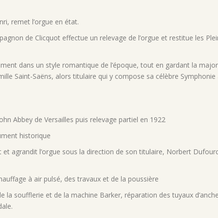
nri, remet l’orgue en état.
mpagnon de Clicquot effectue un relevage de l’orgue et restitue les
Ple
trument dans un style romantique de l’époque, tout en gardant la major
amille Saint-Saëns, alors titulaire qui y compose sa célèbre Symphonie
 John Abbey de Versailles puis relevage partiel en 1922
ument historique
et agrandit l’orgue sous la direction de son titulaire, Norbert Dufour
chauffage à air pulsé, des travaux et de la poussière
de la
soufflerie et de la machine Barker, réparation des tuyaux d’anche
dale.