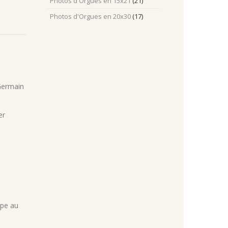
Photos d'Orgues en 15x21
(21)
Photos d'Orgues en 20x30
(17)
 Germain
er
ppe au