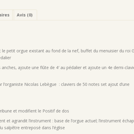
ires
Avis (0)
e petit orgue existant au fond de la nef, buffet du menuisier du roi
édalier
s anches, ajoute une flûte de 4′ au pédalier et ajoute un 4e demi-clavi
 l’organiste Nicolas Lebègue : claviers de 50 notes set ajout d’une
ribune et modifient le Positif de dos
t et agrandit l’instrument : base de l’orgue actuel; l’instrument écha
du salpêtre entreposé dans l’église