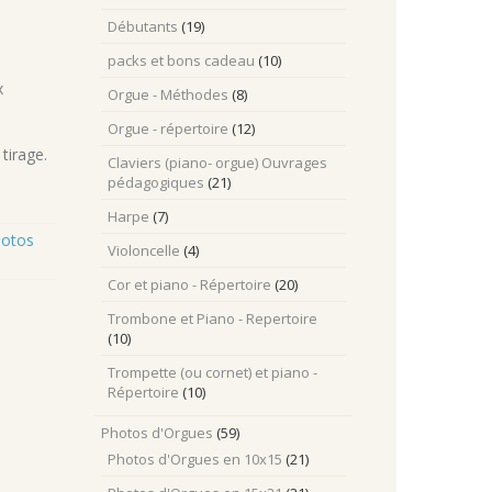
Débutants
(19)
packs et bons cadeau
(10)
x
Orgue - Méthodes
(8)
Orgue - répertoire
(12)
tirage.
Claviers (piano- orgue) Ouvrages
pédagogiques
(21)
Harpe
(7)
otos
Violoncelle
(4)
Cor et piano - Répertoire
(20)
Trombone et Piano - Repertoire
(10)
Trompette (ou cornet) et piano -
Répertoire
(10)
Photos d'Orgues
(59)
Photos d'Orgues en 10x15
(21)