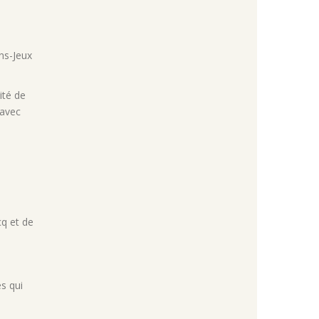
ins-Jeux
ité de
 avec
cq et de
s qui