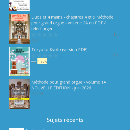
prix
prix
initial
actuel
était :
est :
Duos et 4 mains - chapitres 4 et 5 Méthode
19,90 €.
14,90 €.
pour grand orgue - volume 2A en PDF à
télécharger
14,
00
€
Note
sur 5
Tokyo to Kyoto (version PDF)
7,9
Le
Le
0
€
4,90
€
Note
sur 5
prix
prix
initial
actuel
était :
est :
Méthode pour grand orgue - volume 1A
7,90 €.
4,90 €.
NOUVELLE ÉDITION - juin 2026
29,90
€
Sujets récents