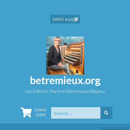
Skip
to
content
betremieux.org
Les Editions Martine Betremieux-Mayeur
Search
0 items
for:
0,00
€