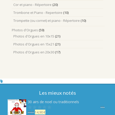
Cor et piano - Répertoire
(20)
Trombone et Piano - Repertoire
(10)
Trompette (ou cornet) et piano - Répertoire
(10)
Photos d'Orgues
(59)
Photos d'Orgues en 10x15
(21)
Photos d'Orgues en 15x21
(21)
Photos d'Orgues en 20x30
(17)
Les mieux notés
30 airs de noel ou traditionnels
19,
Le
Le
90
€
14,90
€
Note
sur 5