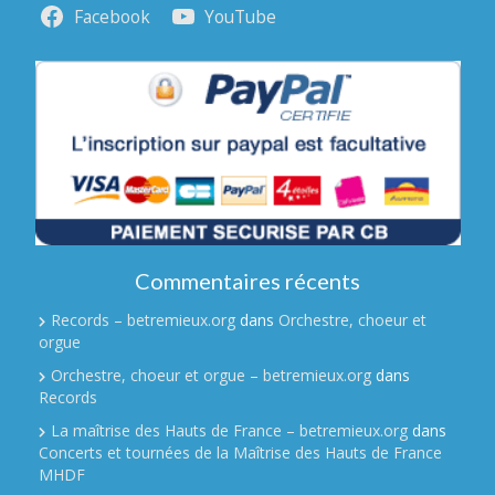
Facebook
YouTube
Commentaires récents
Records – betremieux.org
dans
Orchestre, choeur et
orgue
Orchestre, choeur et orgue – betremieux.org
dans
Records
La maîtrise des Hauts de France – betremieux.org
dans
Concerts et tournées de la Maîtrise des Hauts de France
MHDF