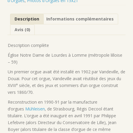
d'Orgues
,
Photos d'Orgues en 15x21
de
l'Orgue
de
Description
Informations complémentaires
Notre
Dame
Avis (0)
de
Lourdes
à
Description complète
Lomme
Église Notre Dame de Lourdes à Lomme (métropole lilloise
(59)
– 59)
en
15x21
Un premier orgue avait été installé en 1902 par Vandeville, de
Douai. Pour cet orgue, Vandeville avait réutilisé des jeux du
XVIII° siècle, et des jeux et sommiers d’un orgue construit
vers 1860/70.
Reconstruction en 1990-91 par la manufacture
d’orgues
Mühleisen
, de Strasbourg, Régis Decool étant
titulaire. L’orgue a été inauguré en avril 1991 par Philippe
Lefebvre (alors Directeur du Conservatoire de Lille), Jean
Boyer (alors titulaire de la classe d’orgue de ce même