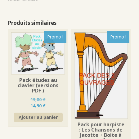
Produits similaires
Promo !
Promo !
Pack études au
clavier (versions
PDF )
19,80
€
Le
Le
14,90
€
prix
prix
Ajouter au panier
initial
actuel
Pack pour harpiste
était :
est :
: Les Chansons de
19,80 €.
14,90 €.
Jacotte + Boite à