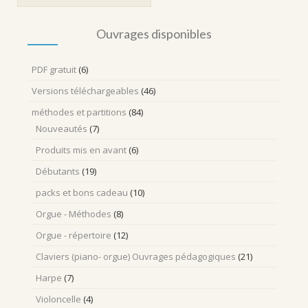
était :
est :
20,80 €.
14,90 €.
Ouvrages disponibles
PDF gratuit
(6)
Versions téléchargeables
(46)
méthodes et partitions
(84)
Nouveautés
(7)
Produits mis en avant
(6)
Débutants
(19)
packs et bons cadeau
(10)
Orgue - Méthodes
(8)
Orgue - répertoire
(12)
Claviers (piano- orgue) Ouvrages pédagogiques
(21)
Harpe
(7)
Violoncelle
(4)