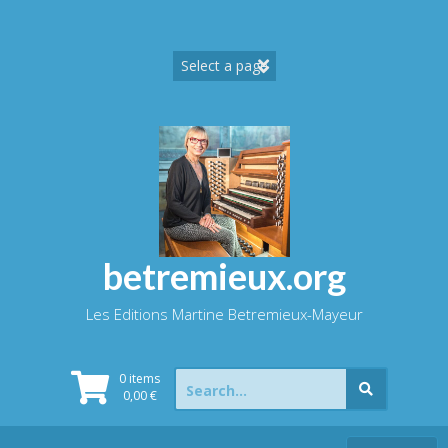
Skip
to
content
betremieux.org
Les Editions Martine Betremieux-Mayeur
Search
0 items
for:
0,00
€