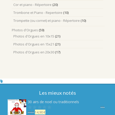
Cor et piano - Répertoire
(20)
Trombone et Piano - Repertoire
(10)
Trompette (ou cornet) et piano - Répertoire
(10)
Photos d'Orgues
(59)
Photos d'Orgues en 10x15
(21)
Photos d'Orgues en 15x21
(21)
Photos d'Orgues en 20x30
(17)
Les mieux notés
30 airs de noel ou traditionnels
19,
Le
Le
90
€
14,90
€
Note
sur 5