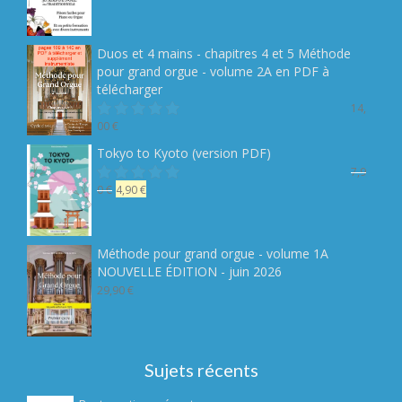
prix
prix
initial
actuel
était :
est :
Duos et 4 mains - chapitres 4 et 5 Méthode
19,90 €.
14,90 €.
pour grand orgue - volume 2A en PDF à
télécharger
14,
00
€
Note
sur 5
Tokyo to Kyoto (version PDF)
7,9
Le
Le
0
€
4,90
€
Note
sur 5
prix
prix
initial
actuel
était :
est :
Méthode pour grand orgue - volume 1A
7,90 €.
4,90 €.
NOUVELLE ÉDITION - juin 2026
29,90
€
Sujets récents