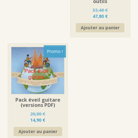
outils
53,40
€
Le
Le
47,80
€
prix
prix
Ajouter au panier
initial
actuel
était :
est :
53,40 €.
47,80 €.
Promo !
Pack éveil guitare
(versions PDF)
20,80
€
Le
Le
14,90
€
prix
prix
Ajouter au panier
initial
actuel