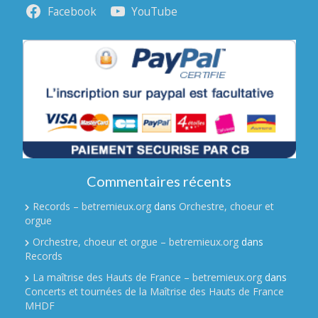
Facebook
YouTube
Commentaires récents
Records – betremieux.org
dans
Orchestre, choeur et
orgue
Orchestre, choeur et orgue – betremieux.org
dans
Records
La maîtrise des Hauts de France – betremieux.org
dans
Concerts et tournées de la Maîtrise des Hauts de France
MHDF