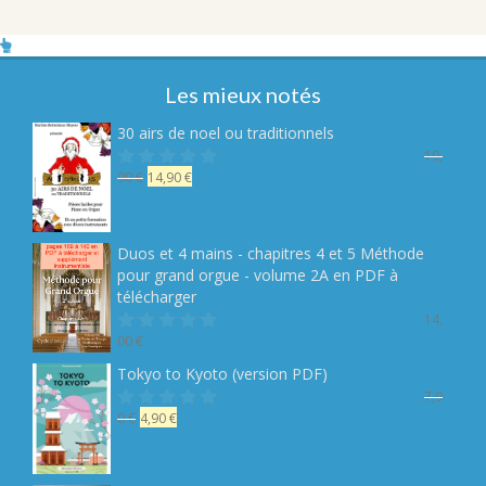
Les mieux notés
30 airs de noel ou traditionnels
19,
Le
Le
90
€
14,90
€
Note
sur 5
prix
prix
initial
actuel
était :
est :
Duos et 4 mains - chapitres 4 et 5 Méthode
19,90 €.
14,90 €.
pour grand orgue - volume 2A en PDF à
télécharger
14,
00
€
Note
sur 5
Tokyo to Kyoto (version PDF)
7,9
Le
Le
0
€
4,90
€
Note
sur 5
prix
prix
initial
actuel
était :
est :