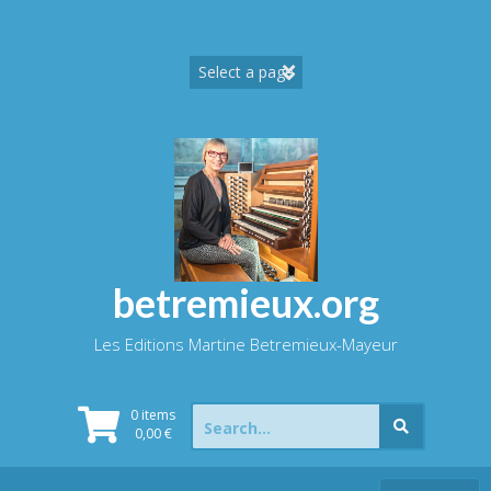
Skip
to
content
betremieux.org
Les Editions Martine Betremieux-Mayeur
Search
0 items
for:
0,00
€