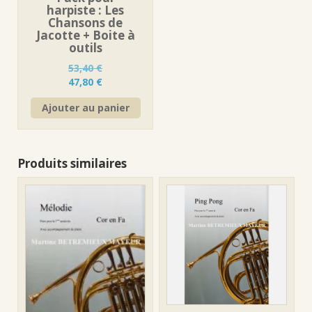
harpiste : Les
Chansons de
Jacotte + Boite à
outils
53,40
€
Le
Le
47,80
€
prix
prix
Ajouter au panier
initial
actuel
était :
est :
53,40 €.
47,80 €.
Produits similaires