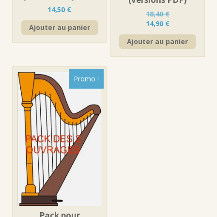
14,50
€
18,40
€
Le
Le
14,90
€
Ajouter au panier
prix
prix
Ajouter au panier
initial
actuel
était :
est :
18,40 €.
14,90 €.
Promo !
Pack pour