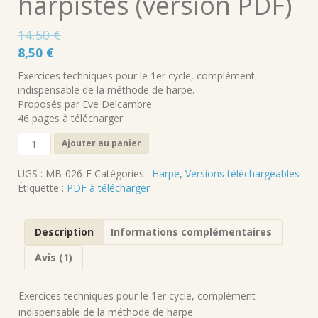
harpistes (version PDF)
14,50
€
Le
Le
8,50
€
prix
prix
Exercices techniques pour le 1er cycle, complément
initial
actuel
indispensable de la méthode de harpe.
était :
est :
Proposés par Eve Delcambre.
46 pages à télécharger
14,50 €.
8,50 €.
quantité
Ajouter au panier
de
Boite
UGS :
MB-026-E
Catégories :
Harpe
,
Versions téléchargeables
à
Étiquette :
PDF à télécharger
outils
pour
les
Description
Informations complémentaires
harpistes
(version
Avis (1)
PDF)
Exercices techniques pour le 1er cycle, complément
indispensable de la méthode de harpe.