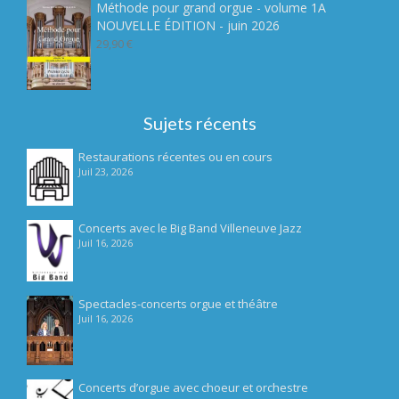
Méthode pour grand orgue - volume 1A
7,90 €.
4,90 €.
NOUVELLE ÉDITION - juin 2026
29,90
€
Sujets récents
Restaurations récentes ou en cours
Juil 23, 2026
Concerts avec le Big Band Villeneuve Jazz
Juil 16, 2026
Spectacles-concerts orgue et théâtre
Juil 16, 2026
Concerts d’orgue avec choeur et orchestre