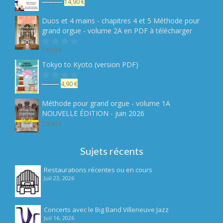
Le
Le
19,90
€
14,90
€
Note
sur
prix
prix
5
initial
actuel
Duos et 4 mains - chapitres 4 et 5 Méthode pour
était :
est :
grand orgue - volume 2A en PDF à télécharger
19,90 €.
14,90 €.
14,00
€
Note
sur
Tokyo to Kyoto (version PDF)
5
Le
Le
7,90
€
4,90
€
Note
sur
prix
prix
5
initial
actuel
Méthode pour grand orgue - volume 1A
était :
est :
NOUVELLE ÉDITION - juin 2026
7,90 €.
4,90 €.
29,90
€
Sujets récents
Restaurations récentes ou en cours
Juil 23, 2026
Concerts avec le Big Band Villeneuve Jazz
Juil 16, 2026