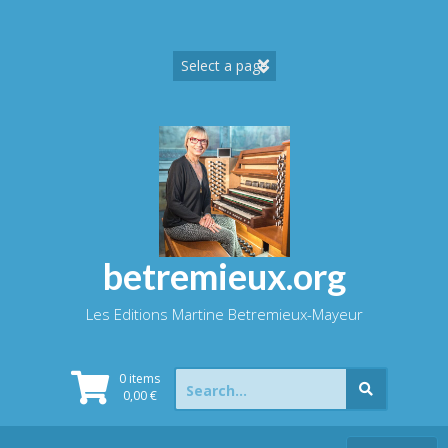
Skip
to
content
betremieux.org
Les Editions Martine Betremieux-Mayeur
Search
0 items
for:
0,00
€