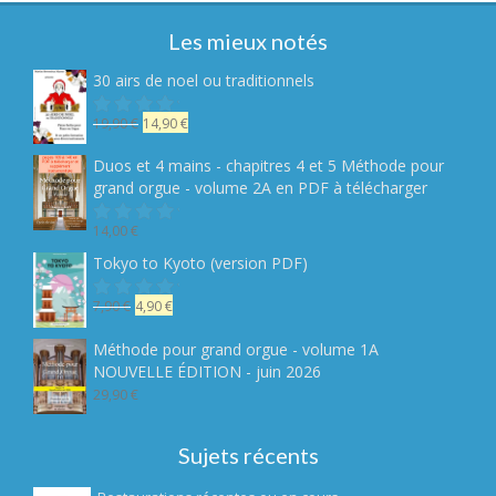
Les mieux notés
30 airs de noel ou traditionnels
Le
Le
19,90
€
14,90
€
Note
sur
prix
prix
5
initial
actuel
Duos et 4 mains - chapitres 4 et 5 Méthode pour
était :
est :
grand orgue - volume 2A en PDF à télécharger
19,90 €.
14,90 €.
14,00
€
Note
sur
Tokyo to Kyoto (version PDF)
5
Le
Le
7,90
€
4,90
€
Note
sur
prix
prix
5
initial
actuel
Méthode pour grand orgue - volume 1A
était :
est :
NOUVELLE ÉDITION - juin 2026
7,90 €.
4,90 €.
29,90
€
Sujets récents