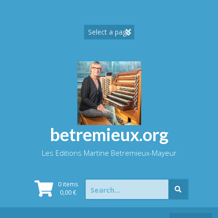
Skip
to
content
betremieux.org
Les Editions Martine Betremieux-Mayeur
Search
0 items
for:
0,00
€