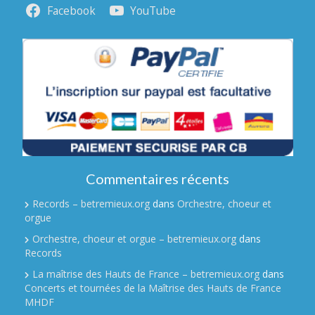
Facebook
YouTube
Commentaires récents
Records – betremieux.org
dans
Orchestre, choeur et
orgue
Orchestre, choeur et orgue – betremieux.org
dans
Records
La maîtrise des Hauts de France – betremieux.org
dans
Concerts et tournées de la Maîtrise des Hauts de France
MHDF