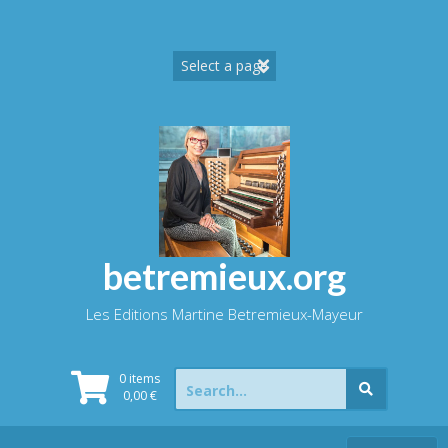
Skip
to
content
betremieux.org
Les Editions Martine Betremieux-Mayeur
Search
0 items
for:
0,00
€