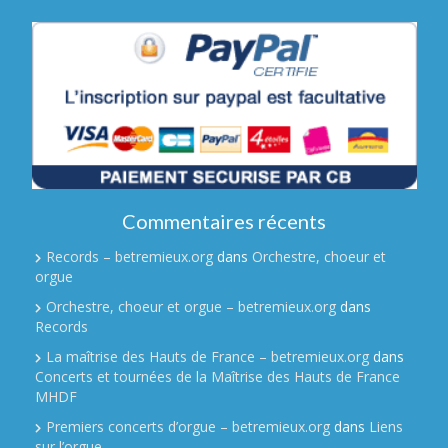
Commentaires récents
Records – betremieux.org
dans
Orchestre, choeur et
orgue
Orchestre, choeur et orgue – betremieux.org
dans
Records
La maîtrise des Hauts de France – betremieux.org
dans
Concerts et tournées de la Maîtrise des Hauts de France
MHDF
Premiers concerts d’orgue – betremieux.org
dans
Liens
sur l’orgue