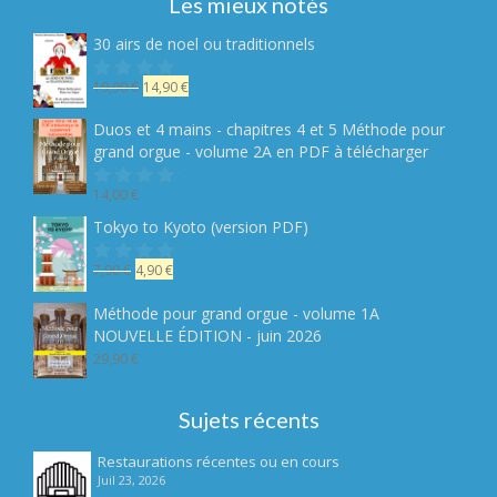
Les mieux notés
30 airs de noel ou traditionnels
Le
Le
19,90
€
14,90
€
Note
sur
prix
prix
5
initial
actuel
Duos et 4 mains - chapitres 4 et 5 Méthode pour
était :
est :
grand orgue - volume 2A en PDF à télécharger
19,90 €.
14,90 €.
14,00
€
Note
sur
Tokyo to Kyoto (version PDF)
5
Le
Le
7,90
€
4,90
€
Note
sur
prix
prix
5
initial
actuel
Méthode pour grand orgue - volume 1A
était :
est :
NOUVELLE ÉDITION - juin 2026
7,90 €.
4,90 €.
29,90
€
Sujets récents
Restaurations récentes ou en cours
Juil 23, 2026