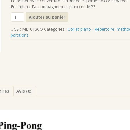
Le recueil avec couverture cartonnée et partie de cor séparée.
En cadeau: l'accompagnement piano en MP3.
quantité
Ajouter au panier
de
Ping
UGS :
MB-013CO
Catégories :
Cor et piano - Répertoire
,
méthod
Pong
partitions
pour
cor
et
piano
(version
papier)
ires
Avis (0)