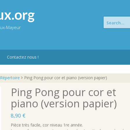
ux.org
Search
for:
eux-Mayeur
Contactez nous !
tes pédagogiques
 Répertoire
Ping Pong pour cor et piano (version papier)
Ping Pong pour cor et
piano (version papier)
8,90
€
Pièce très facile, cor niveau 1re année.