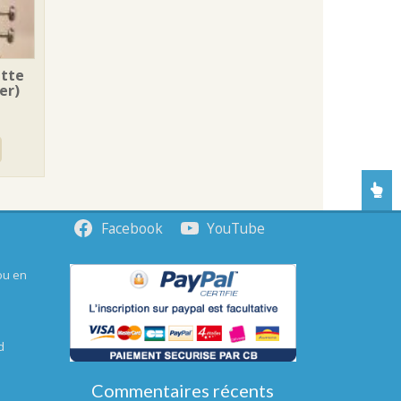
ette
er)
Facebook
YouTube
ou en
d
Commentaires récents