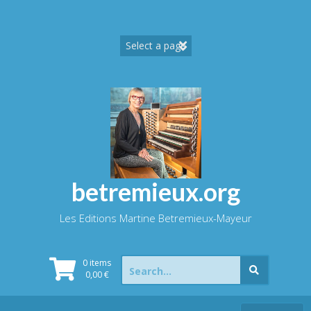
Skip
to
content
betremieux.org
Les Editions Martine Betremieux-Mayeur
Search
0 items
for:
0,00
€