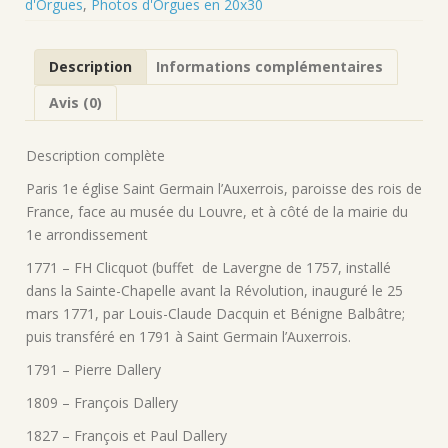
d'Orgues
,
Photos d'Orgues en 20x30
de
l'Orgue
de
Description
Informations complémentaires
ST
Germain
Avis (0)
l'Auxerrois
Paris
1e
Description complète
en
Paris 1e église Saint Germain l’Auxerrois, paroisse des rois de
20x30
France, face au musée du Louvre, et à côté de la mairie du
1e arrondissement
1771 – FH Clicquot (buffet de Lavergne de 1757, installé
dans la Sainte-Chapelle avant la Révolution, inauguré le 25
mars 1771, par Louis-Claude Dacquin et Bénigne Balbâtre;
puis transféré en 1791 à Saint Germain l’Auxerrois.
1791 –
Pierre Dallery
1809 – François Dallery
1827 – François et Paul Dallery