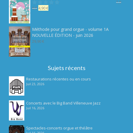
7,9
Le
Le
0
€
4,90
€
Note
sur 5
prix
prix
initial
actuel
était :
est :
Méthode pour grand orgue - volume 1A
7,90 €.
4,90 €.
NOUVELLE ÉDITION - juin 2026
29,90
€
Sujets récents
Restaurations récentes ou en cours
Juil 23, 2026
Concerts avec le Big Band Villeneuve Jazz
Juil 16, 2026
Spectacles-concerts orgue et théâtre
Juil 16, 2026