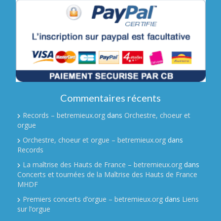
Commentaires récents
Records – betremieux.org
dans
Orchestre, choeur et
orgue
Orchestre, choeur et orgue – betremieux.org
dans
Records
La maîtrise des Hauts de France – betremieux.org
dans
Concerts et tournées de la Maîtrise des Hauts de France
MHDF
Premiers concerts d’orgue – betremieux.org
dans
Liens
sur l’orgue