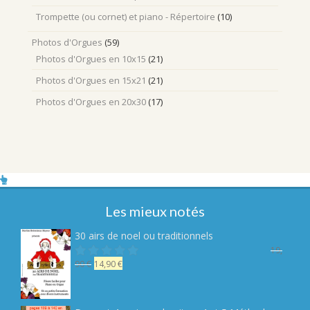
Trompette (ou cornet) et piano - Répertoire
(10)
Photos d'Orgues
(59)
Photos d'Orgues en 10x15
(21)
Photos d'Orgues en 15x21
(21)
Photos d'Orgues en 20x30
(17)
Les mieux notés
30 airs de noel ou traditionnels
19,
Le
Le
90
€
14,90
€
Note
sur 5
prix
prix
initial
actuel
était :
est :