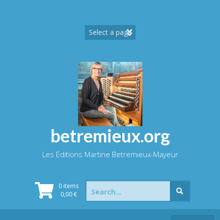
Skip
to
content
betremieux.org
Les Editions Martine Betremieux-Mayeur
Search
0 items
for:
0,00
€