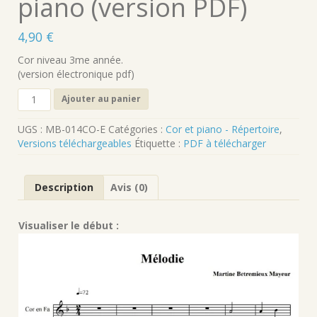
piano (version PDF)
4,90
€
Cor niveau 3me année.
(version électronique pdf)
quantité
Ajouter au panier
de
Melodie
UGS :
MB-014CO-E
Catégories :
Cor et piano - Répertoire
,
pour
Versions téléchargeables
Étiquette :
PDF à télécharger
cor
et
piano
Description
Avis (0)
(version
PDF)
Visualiser le début :