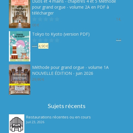
Duos et 4 mains - chapitres 4 et 5 Méthode
19,90 €.
14,90 €.
pour grand orgue - volume 2A en PDF à
télécharger
14,
00
€
Note
sur 5
Tokyo to Kyoto (version PDF)
7,9
Le
Le
0
€
4,90
€
Note
sur 5
prix
prix
initial
actuel
était :
est :
Méthode pour grand orgue - volume 1A
7,90 €.
4,90 €.
NOUVELLE ÉDITION - juin 2026
29,90
€
Sujets récents
Restaurations récentes ou en cours
Juil 23, 2026