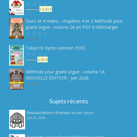
Le
Le
19,90
€
14,90
€
Note
sur
prix
prix
5
initial
actuel
Duos et 4 mains - chapitres 4 et 5 Méthode pour
était :
est :
grand orgue - volume 2A en PDF à télécharger
19,90 €.
14,90 €.
14,00
€
Note
sur
Tokyo to Kyoto (version PDF)
5
Le
Le
7,90
€
4,90
€
Note
sur
prix
prix
5
initial
actuel
Méthode pour grand orgue - volume 1A
était :
est :
NOUVELLE ÉDITION - juin 2026
7,90 €.
4,90 €.
29,90
€
Sujets récents
Restaurations récentes ou en cours
Juil 23, 2026