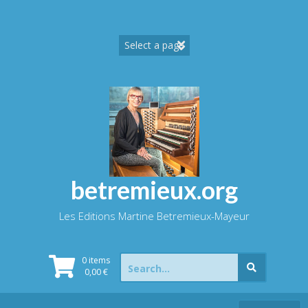
Skip
to
content
betremieux.org
Les Editions Martine Betremieux-Mayeur
Search
0 items
for:
0,00
€