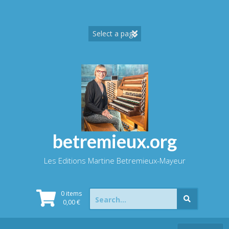
Skip
to
content
betremieux.org
Les Editions Martine Betremieux-Mayeur
Search
0 items
for:
0,00
€