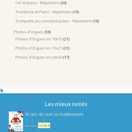
Cor et piano - Répertoire
(20)
Trombone et Piano - Repertoire
(10)
Trompette (ou cornet) et piano - Répertoire
(10)
Photos d'Orgues
(59)
Photos d'Orgues en 10x15
(21)
Photos d'Orgues en 15x21
(21)
Photos d'Orgues en 20x30
(17)
Les mieux notés
30 airs de noel ou traditionnels
Le
Le
19,90
€
14,90
€
Note
sur
prix
prix