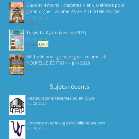
5
initial
actuel
Duos et 4 mains - chapitres 4 et 5 Méthode pour
était :
est :
grand orgue - volume 2A en PDF à télécharger
19,90 €.
14,90 €.
14,00
€
Note
sur
Tokyo to Kyoto (version PDF)
5
Le
Le
7,90
€
4,90
€
Note
sur
prix
prix
5
initial
actuel
Méthode pour grand orgue - volume 1A
était :
est :
NOUVELLE ÉDITION - juin 2026
7,90 €.
4,90 €.
29,90
€
Sujets récents
Restaurations récentes ou en cours
Juil 23, 2026
Concerts avec le Big Band Villeneuve Jazz
Juil 16, 2026