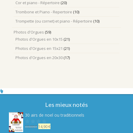
Cor et piano - Répertoire
(20)
Trombone et Piano - Repertoire
(10)
Trompette (ou cornet) et piano - Répertoire
(10)
Photos d'Orgues
(59)
Photos d'Orgues en 10x15
(21)
Photos d'Orgues en 15x21
(21)
Photos d'Orgues en 20x30
(17)
Les mieux notés
30 airs de noel ou traditionnels
Le
Le
19,90
€
14,90
€
Note
sur
prix
prix