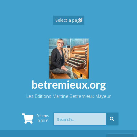
Skip
to
content
betremieux.org
Les Editions Martine Betremieux-Mayeur
Search
0 items
for:
0,00
€