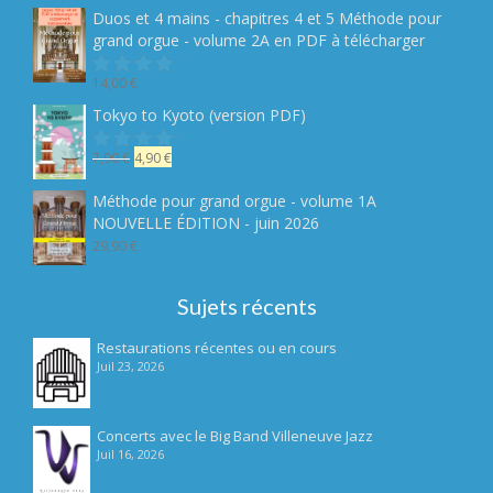
5
initial
actuel
Duos et 4 mains - chapitres 4 et 5 Méthode pour
était :
est :
grand orgue - volume 2A en PDF à télécharger
19,90 €.
14,90 €.
14,00
€
Note
sur
Tokyo to Kyoto (version PDF)
5
Le
Le
7,90
€
4,90
€
Note
sur
prix
prix
5
initial
actuel
Méthode pour grand orgue - volume 1A
était :
est :
NOUVELLE ÉDITION - juin 2026
7,90 €.
4,90 €.
29,90
€
Sujets récents
Restaurations récentes ou en cours
Juil 23, 2026
Concerts avec le Big Band Villeneuve Jazz
Juil 16, 2026