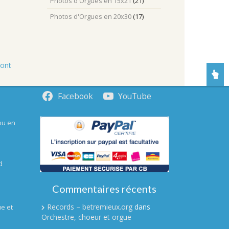
Photos d'Orgues en 15x21
(21)
Photos d'Orgues en 20x30
(17)
sont
Facebook
YouTube
ou en
d
Commentaires récents
Records – betremieux.org
dans
e et
Orchestre, choeur et orgue