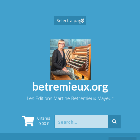
Skip
to
content
betremieux.org
Les Editions Martine Betremieux-Mayeur
Search
0 items
for:
0,00
€