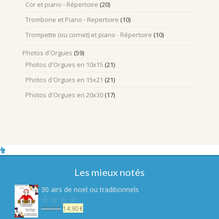
Cor et piano - Répertoire
(20)
Trombone et Piano - Repertoire
(10)
Trompette (ou cornet) et piano - Répertoire
(10)
Photos d'Orgues
(59)
Photos d'Orgues en 10x15
(21)
Photos d'Orgues en 15x21
(21)
Photos d'Orgues en 20x30
(17)
Les mieux notés
30 airs de noel ou traditionnels
Le
Le
19,90
€
14,90
€
Note
sur
prix
prix