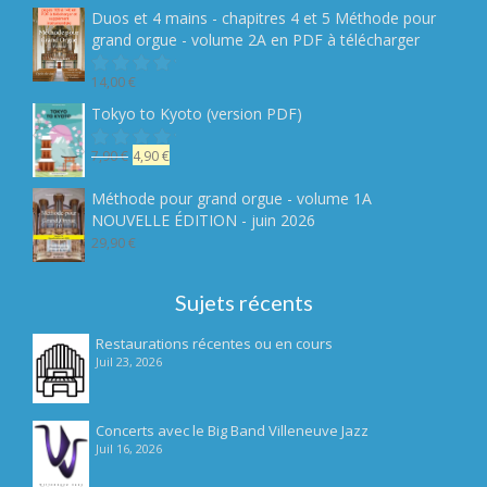
5
initial
actuel
Duos et 4 mains - chapitres 4 et 5 Méthode pour
était :
est :
grand orgue - volume 2A en PDF à télécharger
19,90 €.
14,90 €.
14,00
€
Note
sur
Tokyo to Kyoto (version PDF)
5
Le
Le
7,90
€
4,90
€
Note
sur
prix
prix
5
initial
actuel
Méthode pour grand orgue - volume 1A
était :
est :
NOUVELLE ÉDITION - juin 2026
7,90 €.
4,90 €.
29,90
€
Sujets récents
Restaurations récentes ou en cours
Juil 23, 2026
Concerts avec le Big Band Villeneuve Jazz
Juil 16, 2026