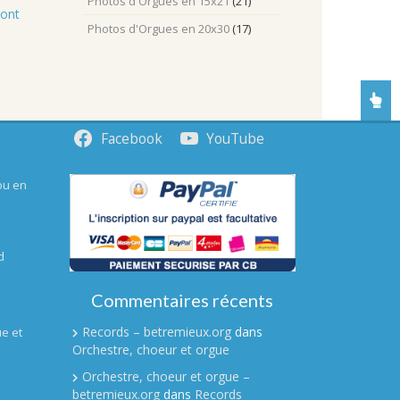
Photos d'Orgues en 15x21
(21)
sont
Photos d'Orgues en 20x30
(17)
Facebook
YouTube
ou en
d
Commentaires récents
Records – betremieux.org
dans
e et
Orchestre, choeur et orgue
Orchestre, choeur et orgue –
betremieux.org
dans
Records