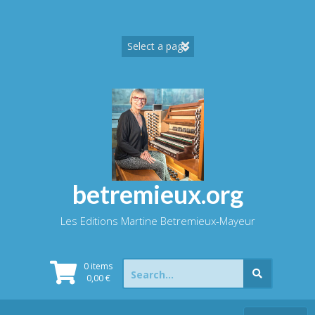
Skip
to
content
betremieux.org
Les Editions Martine Betremieux-Mayeur
Search
0 items
for:
0,00
€