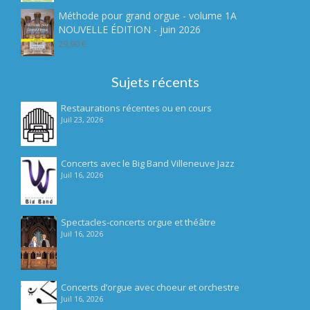
prix
prix
5
initial
actuel
Méthode pour grand orgue - volume 1A
était :
est :
NOUVELLE ÉDITION - juin 2026
7,90 €.
4,90 €.
29,90
€
Sujets récents
Restaurations récentes ou en cours
Juil 23, 2026
Concerts avec le Big Band Villeneuve Jazz
Juil 16, 2026
Spectacles-concerts orgue et théâtre
Juil 16, 2026
Concerts d’orgue avec choeur et orchestre
Juil 16, 2026