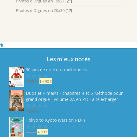
Photos d'Orgues en 15x21
(21)
Photos d'Orgues en 20x30
(17)
Les mieux notés
30 airs de noel ou traditionnels
Le
Le
19,90
€
14,90
€
Note
sur
prix
prix
5
initial
actuel
Duos et 4 mains - chapitres 4 et 5 Méthode pour
était :
est :
grand orgue - volume 2A en PDF à télécharger
19,90 €.
14,90 €.
14,00
€
Note
sur
Tokyo to Kyoto (version PDF)
5
Le
Le
7,90
€
4,90
€
Note
sur