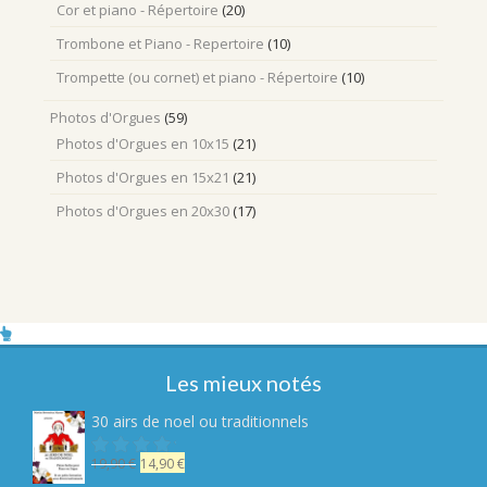
Cor et piano - Répertoire
(20)
Trombone et Piano - Repertoire
(10)
Trompette (ou cornet) et piano - Répertoire
(10)
Photos d'Orgues
(59)
Photos d'Orgues en 10x15
(21)
Photos d'Orgues en 15x21
(21)
Photos d'Orgues en 20x30
(17)
Les mieux notés
30 airs de noel ou traditionnels
Le
Le
19,90
€
14,90
€
Note
sur
prix
prix