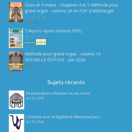
5
initial
actuel
Duos et 4 mains - chapitres 4 et 5 Méthode pour
était :
est :
grand orgue - volume 2A en PDF à télécharger
19,90 €.
14,90 €.
14,00
€
Note
sur
Tokyo to Kyoto (version PDF)
5
Le
Le
7,90
€
4,90
€
Note
sur
prix
prix
5
initial
actuel
Méthode pour grand orgue - volume 1A
était :
est :
NOUVELLE ÉDITION - juin 2026
7,90 €.
4,90 €.
29,90
€
Sujets récents
Restaurations récentes ou en cours
Juil 23, 2026
Concerts avec le Big Band Villeneuve Jazz
Juil 16, 2026