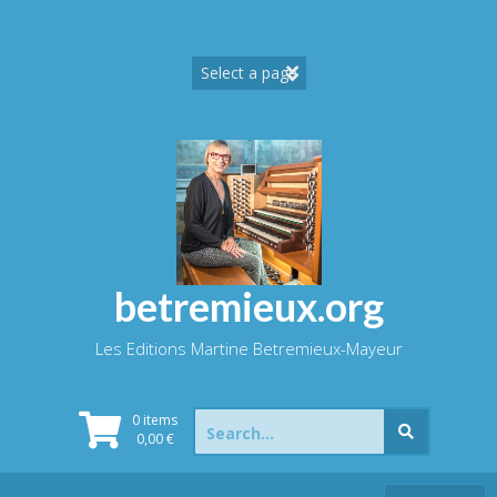
Skip
to
content
betremieux.org
Les Editions Martine Betremieux-Mayeur
Search
0 items
for:
0,00
€