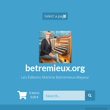
Skip
to
content
betremieux.org
Les Editions Martine Betremieux-Mayeur
Search
0 items
for:
0,00
€