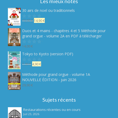
Les mieux notés
30 airs de noel ou traditionnels
Le
Le
19,90
€
14,90
€
Note
sur
prix
prix
5
initial
actuel
Duos et 4 mains - chapitres 4 et 5 Méthode pour
était :
est :
grand orgue - volume 2A en PDF à télécharger
19,90 €.
14,90 €.
14,00
€
Note
sur
Tokyo to Kyoto (version PDF)
5
Le
Le
7,90
€
4,90
€
Note
sur
prix
prix
5
initial
actuel
Méthode pour grand orgue - volume 1A
était :
est :
NOUVELLE ÉDITION - juin 2026
7,90 €.
4,90 €.
29,90
€
Sujets récents
Restaurations récentes ou en cours
Juil 23, 2026