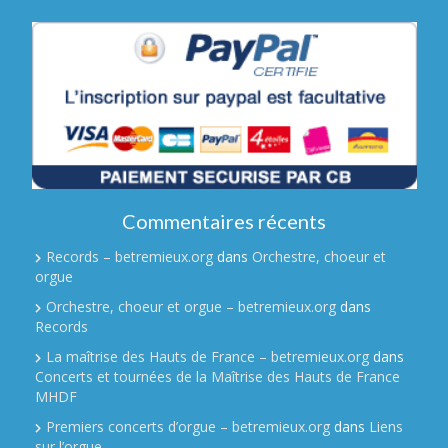
Commentaires récents
Records – betremieux.org
dans
Orchestre, choeur et
orgue
Orchestre, choeur et orgue – betremieux.org
dans
Records
La maîtrise des Hauts de France – betremieux.org
dans
Concerts et tournées de la Maîtrise des Hauts de France
MHDF
Premiers concerts d’orgue – betremieux.org
dans
Liens
sur l’orgue