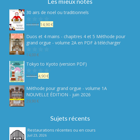
Les mieux notés
30 airs de noel ou traditionnels
Le
Le
19,90
€
14,90
€
Note
sur
prix
prix
5
initial
actuel
Duos et 4 mains - chapitres 4 et 5 Méthode pour
était :
est :
grand orgue - volume 2A en PDF à télécharger
19,90 €.
14,90 €.
14,00
€
Note
sur
Tokyo to Kyoto (version PDF)
5
Le
Le
7,90
€
4,90
€
Note
sur
prix
prix
5
initial
actuel
Méthode pour grand orgue - volume 1A
était :
est :
NOUVELLE ÉDITION - juin 2026
7,90 €.
4,90 €.
29,90
€
Sujets récents
Restaurations récentes ou en cours
Juil 23, 2026