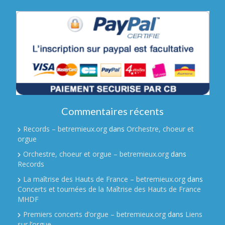
Commentaires récents
Records – betremieux.org
dans
Orchestre, choeur et
orgue
Orchestre, choeur et orgue – betremieux.org
dans
Records
La maîtrise des Hauts de France – betremieux.org
dans
Concerts et tournées de la Maîtrise des Hauts de France
MHDF
Premiers concerts d’orgue – betremieux.org
dans
Liens
sur l’orgue