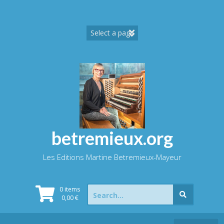
Skip
to
content
betremieux.org
Les Editions Martine Betremieux-Mayeur
Search
0 items
for:
0,00
€