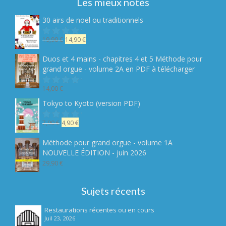
Les mieux notés
30 airs de noel ou traditionnels
Le
Le
19,90
€
14,90
€
Note
sur
prix
prix
5
initial
actuel
Duos et 4 mains - chapitres 4 et 5 Méthode pour
était :
est :
grand orgue - volume 2A en PDF à télécharger
19,90 €.
14,90 €.
14,00
€
Note
sur
Tokyo to Kyoto (version PDF)
5
Le
Le
7,90
€
4,90
€
Note
sur
prix
prix
5
initial
actuel
Méthode pour grand orgue - volume 1A
était :
est :
NOUVELLE ÉDITION - juin 2026
7,90 €.
4,90 €.
29,90
€
Sujets récents
Restaurations récentes ou en cours
Juil 23, 2026