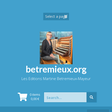
Skip
to
content
betremieux.org
Les Editions Martine Betremieux-Mayeur
Search
0 items
for:
0,00
€