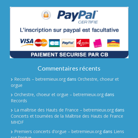
Commentaires récents
Records – betremieux.org
dans
Orchestre, choeur et
orgue
Orchestre, choeur et orgue – betremieux.org
dans
Records
La maîtrise des Hauts de France – betremieux.org
dans
Concerts et tournées de la Maîtrise des Hauts de France
MHDF
Premiers concerts d’orgue – betremieux.org
dans
Liens
sur l’orgue