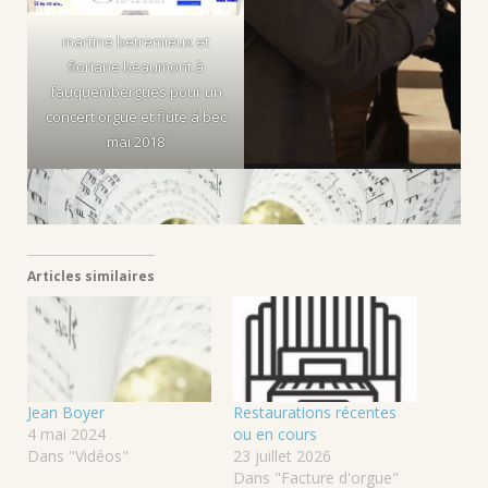
martine betremieux et
floriane beaumont à
fauquembergues pour un
concert orgue et flûte à bec
mai 2018
Articles similaires
Jean Boyer
Restaurations récentes
4 mai 2024
ou en cours
Dans "Vidéos"
23 juillet 2026
Dans "Facture d'orgue"