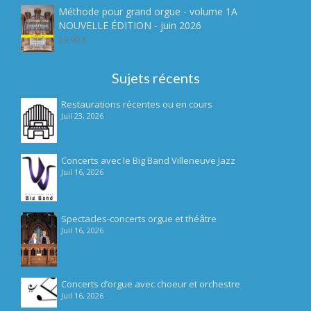
5
initial
actuel
Méthode pour grand orgue - volume 1A
était :
est :
NOUVELLE ÉDITION - juin 2026
7,90 €.
4,90 €.
29,90
€
Sujets récents
Restaurations récentes ou en cours
Juil 23, 2026
Concerts avec le Big Band Villeneuve Jazz
Juil 16, 2026
Spectacles-concerts orgue et théâtre
Juil 16, 2026
Concerts d’orgue avec choeur et orchestre
Juil 16, 2026