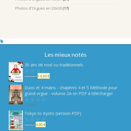
Photos d'Orgues en 20x30
(17)
Les mieux notés
30 airs de noel ou traditionnels
Le
Le
19,90
€
14,90
€
Note
sur
prix
prix
5
initial
actuel
Duos et 4 mains - chapitres 4 et 5 Méthode pour
était :
est :
grand orgue - volume 2A en PDF à télécharger
19,90 €.
14,90 €.
14,00
€
Note
sur
Tokyo to Kyoto (version PDF)
5
Le
Le
7,90
€
4,90
€
Note
sur
prix
prix