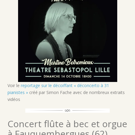
Voir le
reportage sur le décoiffant « déconcerto à 31
pianistes »
créé par Simon Fache avec de nombreux extraits
vidéos
Concert flûte à bec et orgue
à Fauquembergues (62)