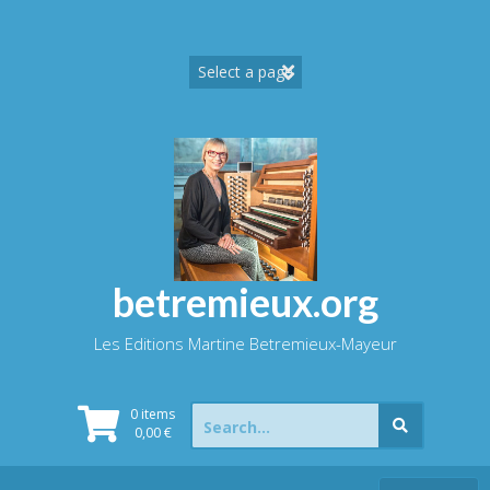
Skip
to
content
betremieux.org
Les Editions Martine Betremieux-Mayeur
Search
0 items
for:
0,00
€