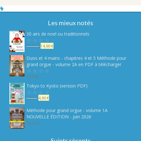
Les mieux notés
30 airs de noel ou traditionnels
Le
Le
19,90
€
14,90
€
Note
sur
prix
prix
5
initial
actuel
Duos et 4 mains - chapitres 4 et 5 Méthode pour
était :
est :
grand orgue - volume 2A en PDF à télécharger
19,90 €.
14,90 €.
14,00
€
Note
sur
Tokyo to Kyoto (version PDF)
5
Le
Le
7,90
€
4,90
€
Note
sur
prix
prix
5
initial
actuel
Méthode pour grand orgue - volume 1A
était :
est :
NOUVELLE ÉDITION - juin 2026
7,90 €.
4,90 €.
29,90
€
Sujets récents