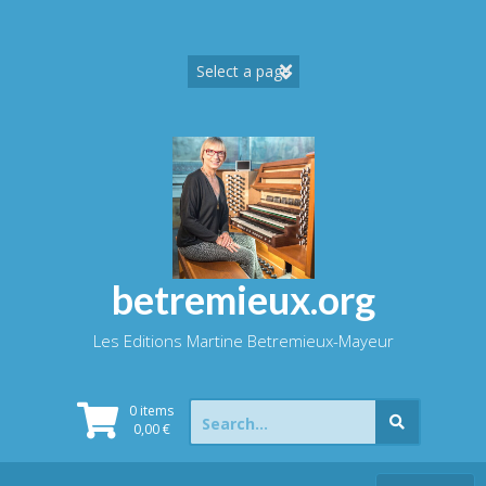
Skip
to
content
betremieux.org
Les Editions Martine Betremieux-Mayeur
Search
0 items
for:
0,00
€