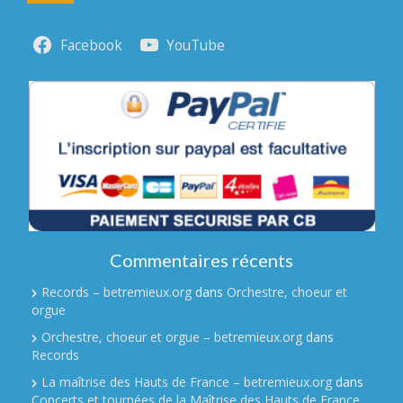
Facebook
YouTube
Commentaires récents
Records – betremieux.org
dans
Orchestre, choeur et
orgue
Orchestre, choeur et orgue – betremieux.org
dans
Records
La maîtrise des Hauts de France – betremieux.org
dans
Concerts et tournées de la Maîtrise des Hauts de France