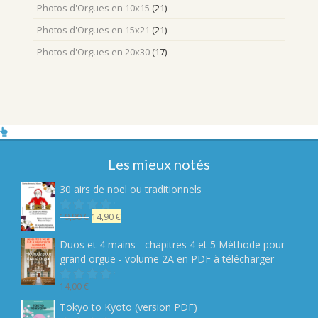
Photos d'Orgues en 10x15
(21)
Photos d'Orgues en 15x21
(21)
Photos d'Orgues en 20x30
(17)
Les mieux notés
30 airs de noel ou traditionnels
Le
Le
19,90
€
14,90
€
Note
sur
prix
prix
5
initial
actuel
Duos et 4 mains - chapitres 4 et 5 Méthode pour
était :
est :
grand orgue - volume 2A en PDF à télécharger
19,90 €.
14,90 €.
14,00
€
Note
sur
Tokyo to Kyoto (version PDF)
5