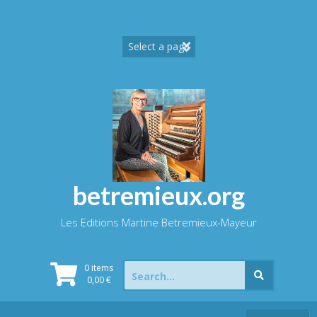
Skip
to
content
betremieux.org
Les Editions Martine Betremieux-Mayeur
Search
0 items
for:
0,00
€