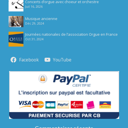
Concerts d’orgue avec choeur et orchestre
Juil 16, 2026
Musique ancienne
Déc 29, 2024
Journées nationales de l’association Orgue en France
Oct 31, 2024
Facebook
YouTube
Commentaires récents