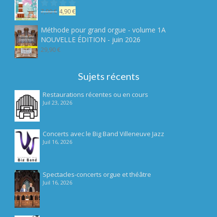
Le
Le
7,90
€
4,90
€
Note
sur
prix
prix
5
initial
actuel
Méthode pour grand orgue - volume 1A
était :
est :
NOUVELLE ÉDITION - juin 2026
7,90 €.
4,90 €.
29,90
€
Sujets récents
Restaurations récentes ou en cours
Juil 23, 2026
Concerts avec le Big Band Villeneuve Jazz
Juil 16, 2026
Spectacles-concerts orgue et théâtre
Juil 16, 2026