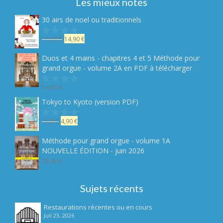
Les mieux notés
30 airs de noel ou traditionnels
Le
Le
19,90
€
14,90
€
Note
sur
prix
prix
5
initial
actuel
Duos et 4 mains - chapitres 4 et 5 Méthode pour
était :
est :
grand orgue - volume 2A en PDF à télécharger
19,90 €.
14,90 €.
14,00
€
Note
sur
Tokyo to Kyoto (version PDF)
5
Le
Le
7,90
€
4,90
€
Note
sur
prix
prix
5
initial
actuel
Méthode pour grand orgue - volume 1A
était :
est :
NOUVELLE ÉDITION - juin 2026
7,90 €.
4,90 €.
29,90
€
Sujets récents
Restaurations récentes ou en cours
Juil 23, 2026