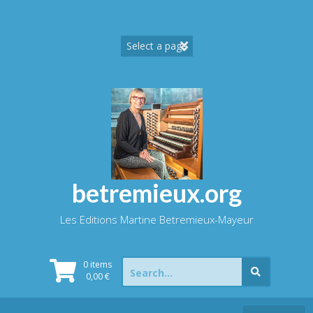
Skip
to
content
betremieux.org
Les Editions Martine Betremieux-Mayeur
Search
0 items
for:
0,00
€