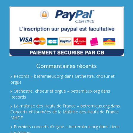
Commentaires récents
Records – betremieux.org
dans
Orchestre, choeur et
orgue
Orchestre, choeur et orgue – betremieux.org
dans
Records
La maîtrise des Hauts de France – betremieux.org
dans
Concerts et tournées de la Maîtrise des Hauts de France
MHDF
Premiers concerts d’orgue – betremieux.org
dans
Liens
sur l’orgue