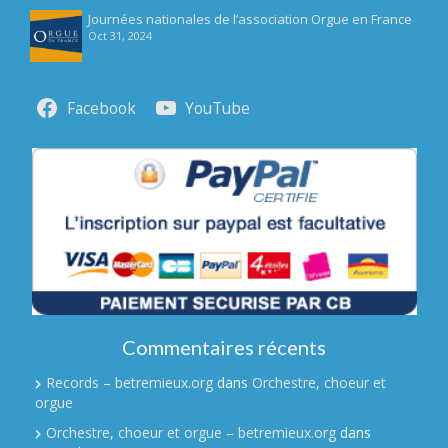
Journées nationales de l’association Orgue en France
Oct 31, 2024
Facebook
YouTube
Commentaires récents
Records – betremieux.org
dans
Orchestre, choeur et
orgue
Orchestre, choeur et orgue – betremieux.org
dans