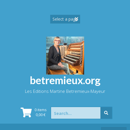
Skip
to
content
betremieux.org
Les Editions Martine Betremieux-Mayeur
Search
0 items
for:
0,00
€