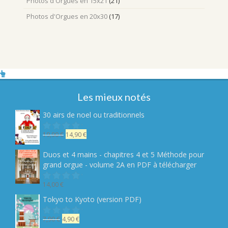
Photos d'Orgues en 15x21
(21)
Photos d'Orgues en 20x30
(17)
Les mieux notés
30 airs de noel ou traditionnels
Le
Le
19,90
€
14,90
€
Note
sur
prix
prix
5
initial
actuel
Duos et 4 mains - chapitres 4 et 5 Méthode pour
était :
est :
grand orgue - volume 2A en PDF à télécharger
19,90 €.
14,90 €.
14,00
€
Note
sur
Tokyo to Kyoto (version PDF)
5
Le
Le
7,90
€
4,90
€
Note
sur