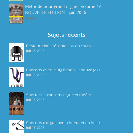
prix
prix
5
initial
actuel
Méthode pour grand orgue - volume 1A
était :
est :
NOUVELLE ÉDITION - juin 2026
7,90 €.
4,90 €.
29,90
€
Sujets récents
Restaurations récentes ou en cours
Juil 23, 2026
Concerts avec le Big Band Villeneuve Jazz
Juil 16, 2026
Spectacles-concerts orgue et théâtre
Juil 16, 2026
Concerts d’orgue avec choeur et orchestre
Juil 16, 2026