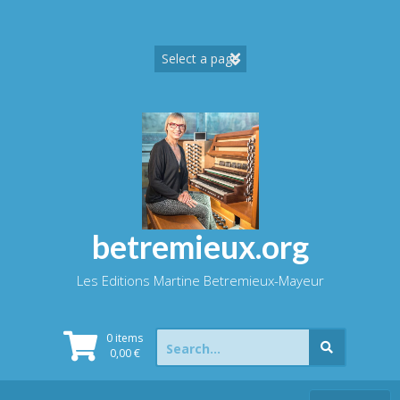
Skip
to
content
betremieux.org
Les Editions Martine Betremieux-Mayeur
Search
0 items
for:
0,00
€