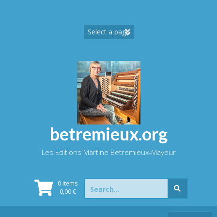
Skip
to
content
betremieux.org
Les Editions Martine Betremieux-Mayeur
Search
0 items
for:
0,00
€