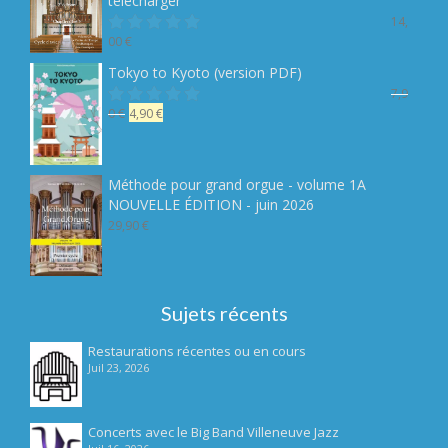
télécharger
14,
00
€
Note
sur 5
Tokyo to Kyoto (version PDF)
7,9
Le
Le
0
€
4,90
€
Note
sur 5
prix
prix
initial
actuel
était :
est :
Méthode pour grand orgue - volume 1A
7,90 €.
4,90 €.
NOUVELLE ÉDITION - juin 2026
29,90
€
Sujets récents
Restaurations récentes ou en cours
Juil 23, 2026
Concerts avec le Big Band Villeneuve Jazz